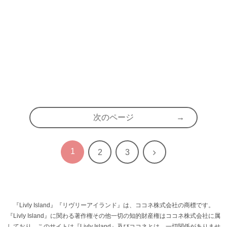
次のページ
1
次
2
3
へ
『Livly Island』『リヴリーアイランド』は、ココネ株式会社の商標です。
『Livly Island』に関わる著作権その他一切の知的財産権はココネ株式会社に属
しており、このサイトは『Livly Island』及びココネとは、一切関係がありませ