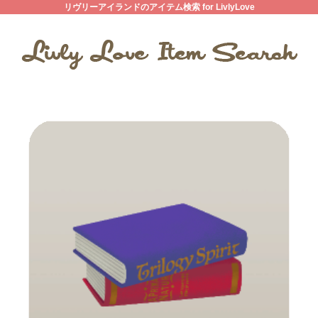
リヴリーアイランドのアイテム検索 for LivlyLove