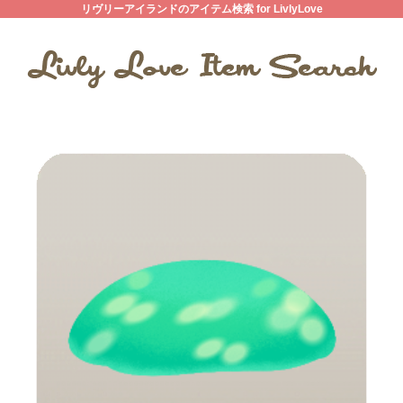
リヴリーアイランドのアイテム検索 for LivlyLove