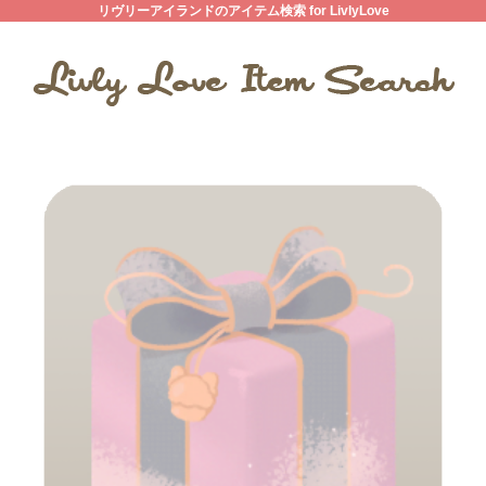
リヴリーアイランドのアイテム検索 for LivlyLove