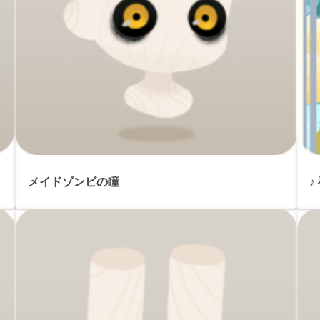
メイドゾンビの瞳
♪