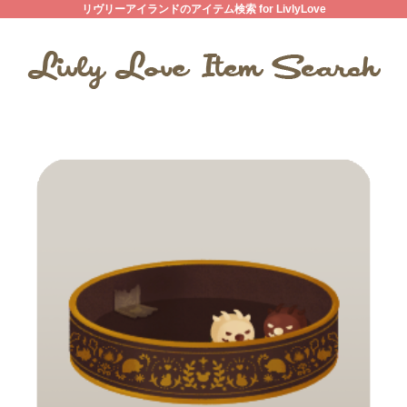
リヴリーアイランドのアイテム検索 for LivlyLove