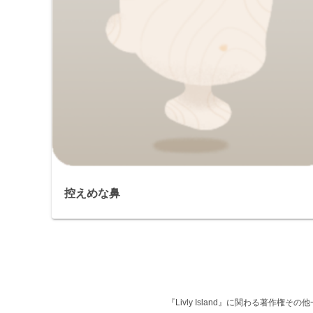
控えめな鼻
『Livly Island』に関わる著作