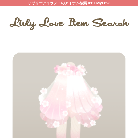
リヴリーアイランドのアイテム検索 for LivlyLove