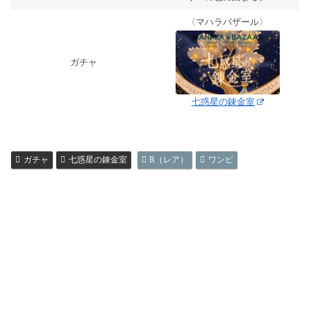
〈マハラバザール〉
ガチャ
七惑星の錬金室
ガチャ
七惑星の錬金室
R（レア）
ワンピ