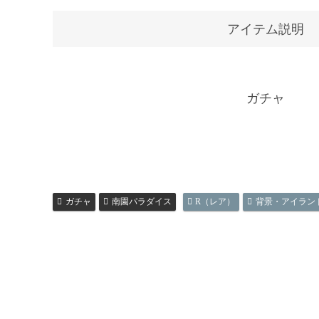
アイテム説明
ガチャ
ガチャ
南園パラダイス
R（レア）
背景・アイラン