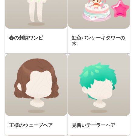
春の刺繍ワンピ
虹色パンケーキタワーの
木
王様のウェーブヘア
見習いテーラーヘア