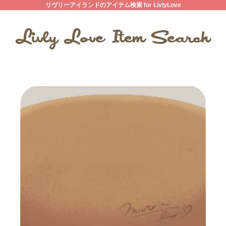
リヴリーアイランドのアイテム検索 for LivlyLove