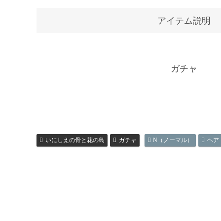
アイテム説明
ガチャ
いにしえの骨と花の島
ガチャ
N（ノーマル）
ヘア