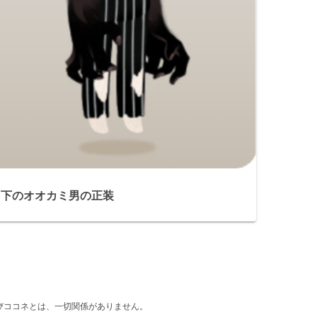
月下のオオカミ男の正装
d』及びココネとは、一切関係がありません。