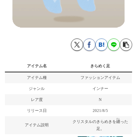
アイテム名
きらめく足
アイテム種
ファッションアイテム
ジャンル
インナー
レア度
N
リリース日
2021/8/5
まと
クリスタルのきらめきを
纏
った
アイテム説明
足。