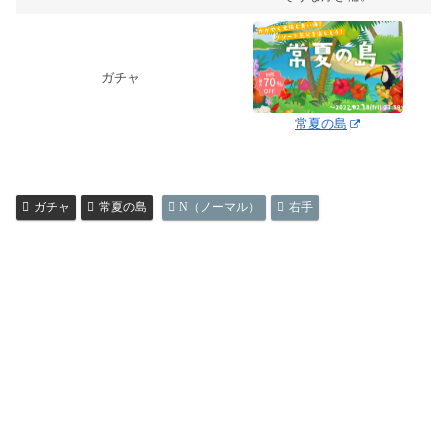
ガチャ
常夏の島
ガチャ
常夏の島
N（ノーマル）
右手