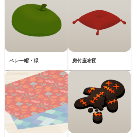
ベレー帽・緑
房付座布団