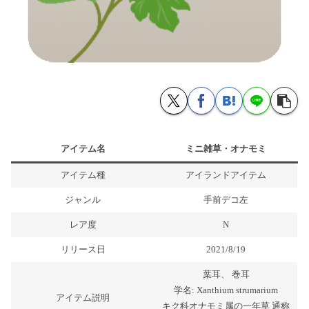
アイテム名
ミニ雑草・オナモミ
アイテム種
アイランドアイテム
ジャンル
手前デコ左
レア度
N
リリース日
2021/8/19
葉耳、 巻耳
学名: Xanthium strumarium
アイテム説明
キク科オナモミ属の一年草 通称