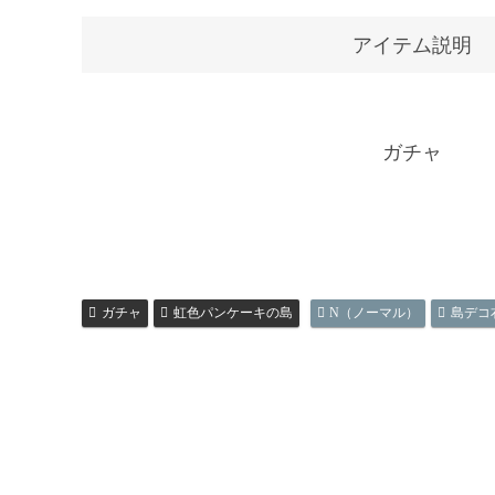
アイテム説明
ガチャ
ガチャ
虹色パンケーキの島
N（ノーマル）
島デコ