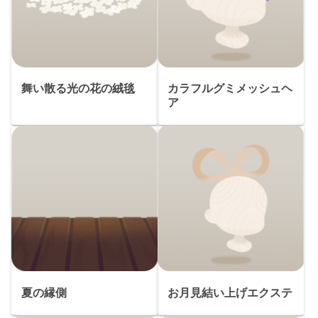
舞い散る光の花の絨毯
カラフルグミメッシュヘ
ア
夏の縁側
お月見結い上げエクステ