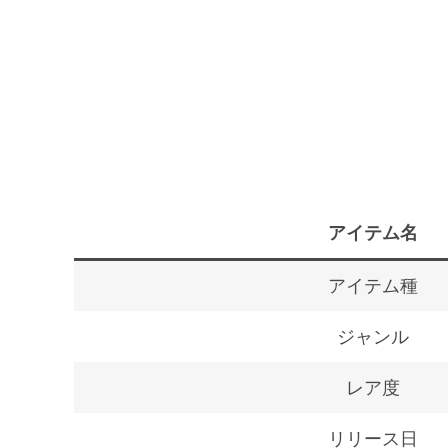
アイテム名
アイテム種
ジャンル
レア度
リリース日