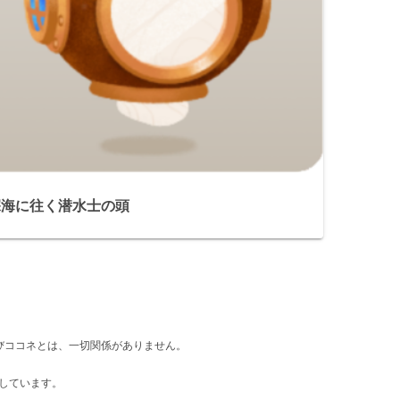
深海に往く潜水士の頭
d』及びココネとは、一切関係がありません。
しています。