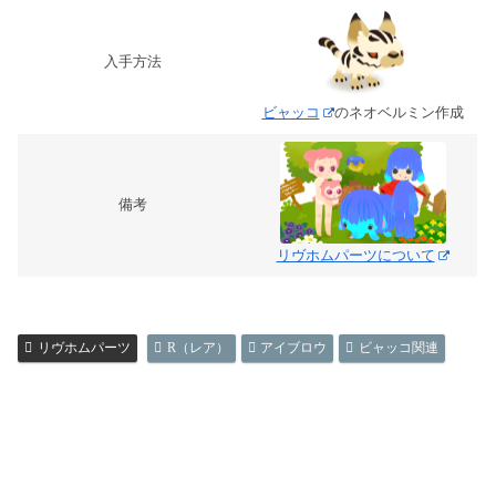
入手方法
ビャッコ
のネオベルミン作成
備考
リヴホムパーツについて
リヴホムパーツ
R（レア）
アイブロウ
ビャッコ関連