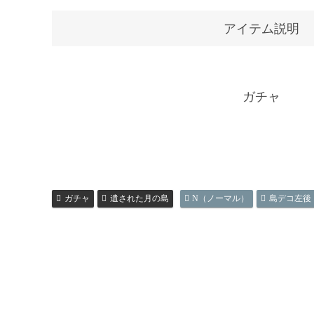
アイテム説明
ガチャ
ガチャ
遺された月の島
N（ノーマル）
島デコ左後