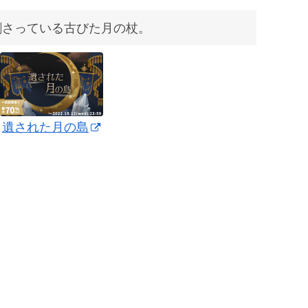
刺さっている古びた月の杖。
遺された月の島