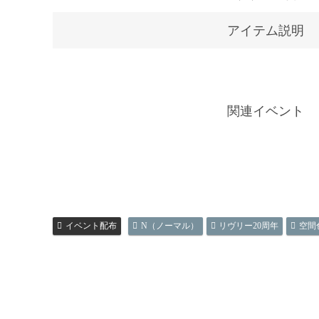
アイテム説明
関連イベント
イベント配布
N（ノーマル）
リヴリー20周年
空間