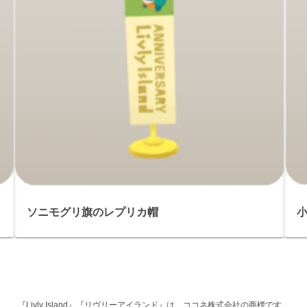
ソニモグリ旗のレプリカ帽
『Livly Island』『リヴリーアイランド』は、ココネ株式会社の商標です。