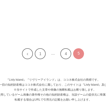
…
5
前
1
4
へ
『Livly Island』『リヴリーアイランド』は、ココネ株式会社の商標です。
権その他一切の知的財産権はココネ株式会社に属しており、このサイトは『Livly Islan
※当サイトで作成した文章や画像の無断転載はお断り致します。
使用しているゲーム画像の著作権その他の知的財産権は、当該ゲームの提供元に帰属
転載する場合はURLで引用元の記載をお願い申し上げます。