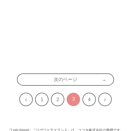
次のページ
3
前
次
1
2
4
へ
へ
『Livly Island』『リヴリーアイランド』は、ココネ株式会社の商標です。