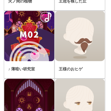
火ノ間の植物
王冠を模した丘
♪ 薄暗い研究室
王様のおヒゲ