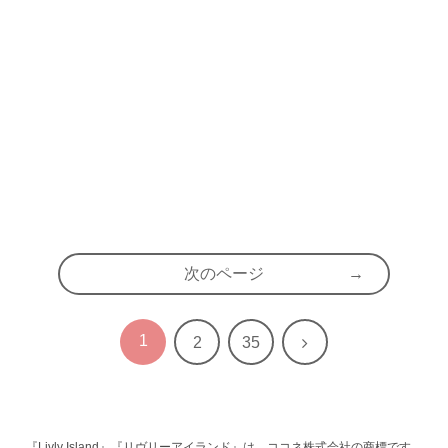
次のページ
1
次
2
35
へ
『Livly Island』『リヴリーアイランド』は、ココネ株式会社の商標です。