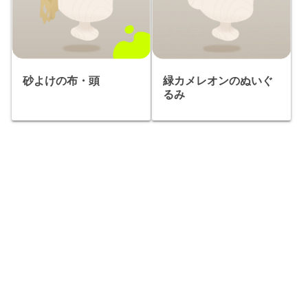
砂よけの布・頭
緑カメレオンのぬいぐ
るみ