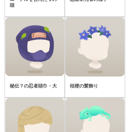
頭
秘伝？の忍者頭巾・大
桔梗の髪飾り