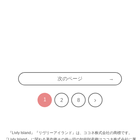
次のページ
1
次
2
8
へ
『Livly Island』『リヴリーアイランド』は、ココネ株式会社の商標です。
『Livly Island』に関わる著作権その他一切の知的財産権はココネ株式会社に属