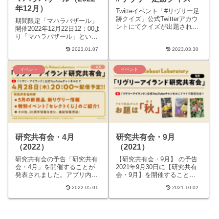
年12月）
Twitteイベント「#リヴリー足
跡クイズ」公式Twitterアカウ
期間限定「マハラバザール」
ントにてクイズが出題されま
開催2022年12月22日12：00よ
した。アプリではなくTwitter
り「マハラバザール」という
を利用するイベントです。リ
お買い物イベントが開催され
ヴリー...
2023.01.07
2023.03.30
ます。今回で２回目の開催で
す。店じまいするま...
イベント
イベント
研究共有会・4月
研究共有会・9月
（2022）
（2021）
研究共有会の予告「研究共有
【研究共有会・9月】 の予告
会・4月」を開催することが
2021年9月30日に【研究共有
発表されました。アプリ内の
会・9月】を開催することが
イベントではなく外部
発表されました。アプリ内の
2022.05.01
2021.10.02
SNS（YouTube）を使用した
イベントではなく外部
催しです。研究共有会・4月
SNS（Twitter,Yo...
（...