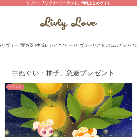
リブート『リヴリーアイランド』情報まとめサイト
/リヴリー
/変身薬
/生成レシピ
/ツリー
/リヴリーリスト
/ホム
/ガチャ
/
「手ぬぐい・柚子」急遽プレゼント
イベント