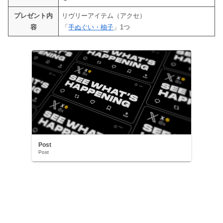
プレゼント内
リヴリーアイテム（アクセ）
容
「
手ぬぐい・柚子
」1つ
Post
Post