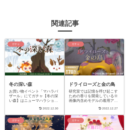
関連記事
ガチャ
ガチャ
冬の深い森
ドライローズと金の鳥
お買い物イベント「マハラバ
研究室では記憶を呼び起こす
ザール」にてガチャ【冬の深
ための香りを開発している※
い森】はニューマハラショッ
画像内含めモデルの着用アイ
プではなく、お買い物イベン
テムには一部ガチャに含まれ
2022.12.30
2022.12.27
ト「マハラバザール（2022年
ないものがあります。STORY
12月）」にて販売されたテ...
匂いと記憶は密接に結びつ
い...
ガチャ
ガチャ