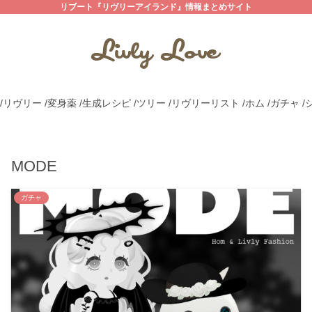
リブート『リヴリーアイランド』情報まとめサイト
/リヴリー
/変身薬
/生成レシピ
/ツリー
/リヴリーリスト
/ホム
/ガチャ
/
MODE
ガチャ