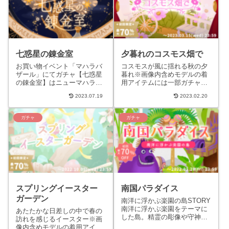
七惑星の錬金室
夕暮れのコスモス畑で
お買い物イベント「マハラバ
コスモスが風に揺れる秋の夕
ザール」にてガチャ【七惑星
暮れ※画像内含めモデルの着
の錬金室】はニューマハラシ
用アイテムには一部ガチャに
ョップで販売されるガチャと
含まれないものがあります。
2023.07.19
2023.02.20
は異なり、お買い物イベント
STORYコスモスが風に揺れる
「マハラバザール（2023年
秋の夕暮れ、窓辺で少女が
7...
物...
ガチャ
ガチャ
スプリングイースター
南国パラダイス
ガーデン
南洋に浮かぶ楽園の島STORY
南洋に浮かぶ楽園をテーマに
あたたかな日差しの中で春の
した島。精霊の彫像や守神の
訪れを感じるイースター※画
ほこらなど、先住民の文化を
像内含めモデルの着用アイテ