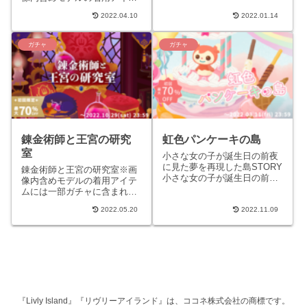
模している。島を訪れる者
ムには一部ガチャに含まれな
を、ゲートや案内看板などで
2022.04.10
2022.01.14
いものがあります。
歓...
STORY「ハッピーイースタ
ー!」寒い...
ガチャ
ガチャ
錬金術師と王宮の研究
虹色パンケーキの島
室
小さな女の子が誕生日の前夜
に見た夢を再現した島STORY
錬金術師と王宮の研究室※画
小さな女の子が誕生日の前夜
像内含めモデルの着用アイテ
に見た夢の世界を、錬金術で
ムには一部ガチャに含まれな
再現した島｡ プリン、アイス
いものがあります。STORY中
クリーム、ペロペロキャン...
2022.05.20
2022.11.09
世ヨーロッパにて、 錬金術の
力により不思議な人造生物...
『Livly Island』『リヴリーアイランド』は、ココネ株式会社の商標です。