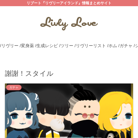
リブート『リヴリーアイランド』情報まとめサイト
/リヴリー
/変身薬
/生成レシピ
/ツリー
/リヴリーリスト
/ホム
/ガチャ
/
謝謝！スタイル
ガチャ