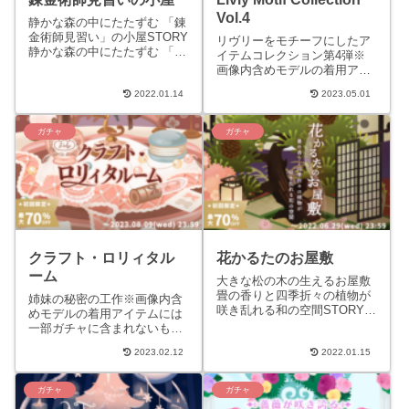
Vol.4
静かな森の中にたたずむ 「錬
金術師見習い」の小屋STORY
リヴリーをモチーフにしたア
静かな森の中にたたずむ 「錬
イテムコレクション第4弾※
金術師見習い」の小屋。採集
画像内含めモデルの着用アイ
した植物素材や標本、調合器
テムには一部ガチャに含まれ
具等が置かれています。...
2022.01.14
2023.05.01
ないものがあります。STORY
リヴリーをモチーフにした
ア...
ガチャ
ガチャ
クラフト・ロリィタル
花かるたのお屋敷
ーム
大きな松の木の生えるお屋敷
畳の香りと四季折々の植物が
姉妹の秘密の工作※画像内含
咲き乱れる和の空間STORY大
めモデルの着用アイテムには
きな松の木の生えるお屋敷。
一部ガチャに含まれないもの
庭園からは大きな満月が見え
があります。STORY恥ずかし
ます。畳の香りと四季折々
2023.02.12
2022.01.15
がり屋の小さな妹に、ある日
の...
姉は聞いてみた。「一緒に
リ...
ガチャ
ガチャ