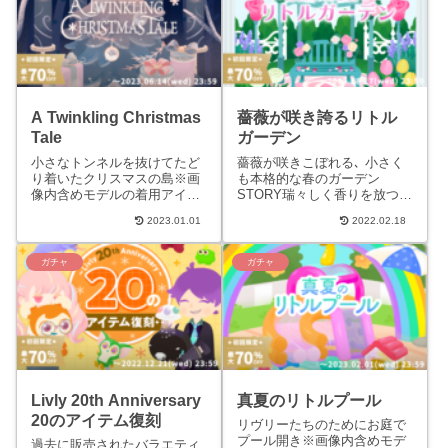
A Twinkling Christmas
薔薇が咲き誇るリトル
Tale
ガーデン
小さなトンネルを抜けてたど
薔薇が咲きこぼれる､ 小さく
り着いたクリスマスの島※画
も本格的な春のガーデン
像内含めモデルの着用アイテ
STORY瑞々しく香りを放つた
ムには一部ガチャに含まれな
くさんの薔薇が咲きこぼれ
2023.01.01
2022.02.18
いものがあります。STORY霜
る、小さくも本格的な春のガ
が降りた小さなトンネルを
ーデン。リヴリーサイズに品
抜...
種改...
ガチャ
ガチャ
Livly 20th Anniversary
真夏のリトルプール
20のアイテム復刻
リヴリーたちのためにお庭で
プール開き※画像内含めモデ
過去に販売されたバラエティ