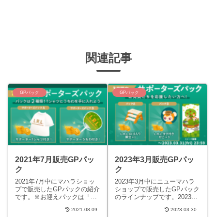
関連記事
GPパック
GPパック
2021年7月販売GPパッ
2023年3月販売GPパッ
ク
ク
2021年7月中にマハラショッ
2023年3月中にニューマハラ
プで販売したGPパックの紹介
ショップで販売したGPパック
です。※お迎えパックは「お
のラインナップです。2023年
迎え権」なので、リヴホムパ
3月1日販売サポーターズパッ
2021.08.09
2023.03.30
ーツは含まれません。また、
クAパック内容480GP「L.R.L.