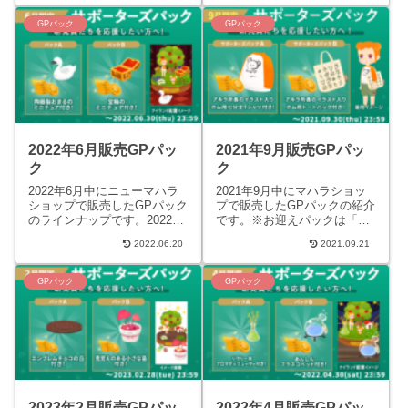
リヴリーリストのように誕...
ロゴ入...
GPパック
GPパック
2022年6月販売GPパッ
2021年9月販売GPパッ
ク
ク
2022年6月中にニューマハラ
2021年9月中にマハラショッ
ショップで販売したGPパック
プで販売したGPパックの紹介
のラインナップです。2022年
です。※お迎えパックは「お
6月1日販売サポーターズパッ
迎え権」なので、リヴホムパ
2022.06.20
2021.09.21
クA パック内容490GP陶器製
ーツは含まれません。また、
おまるのミニ...
リヴリーリストのように誕...
GPパック
GPパック
2023年2月販売GPパッ
2022年4月販売GPパッ