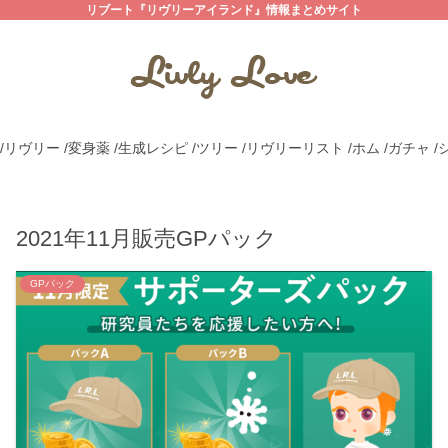
リブート『リヴリーアイランド』情報まとめサイト
/リヴリー
/変身薬
/生成レシピ
/ツリー
/リヴリーリスト
/ホム
/ガチャ
/
2021年11月販売GPパック
GPパック