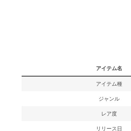
アイテム名
アイテム種
ジャンル
レア度
リリース日