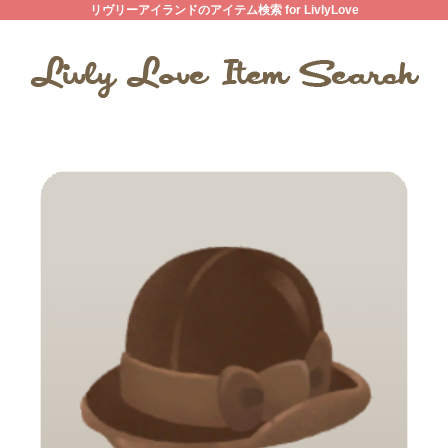
リヴリーアイランドのアイテム検索 for LivlyLove