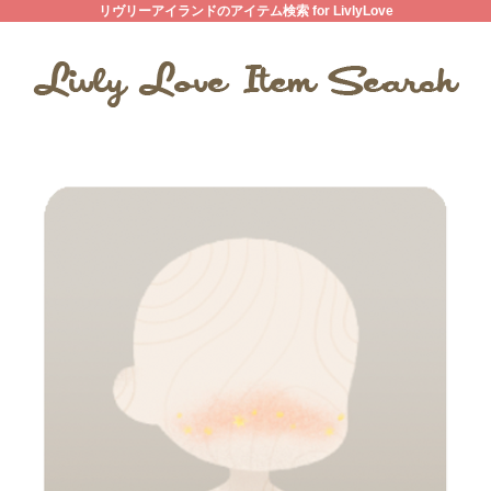
リヴリーアイランドのアイテム検索 for LivlyLove