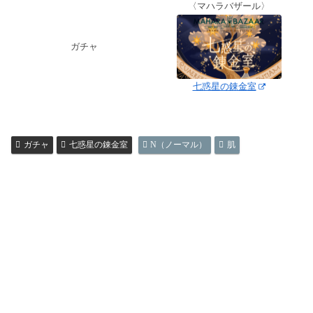
〈マハラバザール〉
ガチャ
七惑星の錬金室
ガチャ
七惑星の錬金室
N（ノーマル）
肌