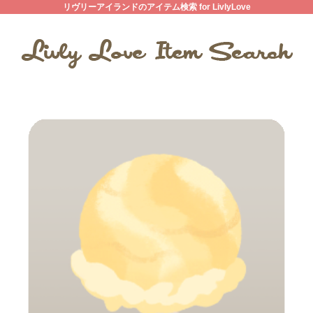
リヴリーアイランドのアイテム検索 for LivlyLove