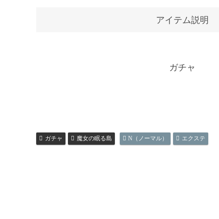
アイテム説明
ガチャ
ガチャ
魔女の眠る島
N（ノーマル）
エクステ