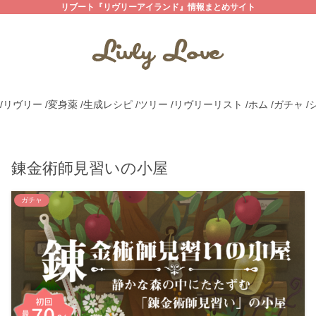
リブート『リヴリーアイランド』情報まとめサイト
/リヴリー
/変身薬
/生成レシピ
/ツリー
/リヴリーリスト
/ホム
/ガチャ
/
錬金術師見習いの小屋
ガチャ