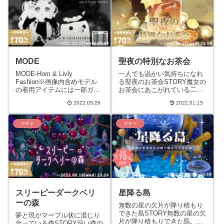
MODE
聖夜の特別なお茶会
MODE-Hom & Livly
一人でも温かい気持ちになれ
Fashion※画像内含めモデル
る聖夜のお茶会STORY魔女の
の着用アイテムには一部ガチ
お茶会にあこがれている二人
ャに含まれないものがありま
の女の子。聖夜に特別なお茶
2022.05.26
2022.01.15
す。※画像内モデルの着用ア
会を開催しようと準備中。今
イテムは実際の色...
回は弟も招いて三人でお茶
会...
ガチャ
ガチャ
スリーピーダークベリ
星降る島
ーの森
無数の星の欠片が降り積もり
できた島STORY無数の星の欠
夢と現がマーブル状に混じり
片が降り積もりできた島。夜
合っている森STORY深い森の