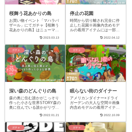
桜舞う花あかりの島
停止の花園
お買い物イベント「マハラバ
時間から切り離され完全に停
ザール」にてガチャ【桜舞う
止した花園※画像内含めモデ
花あかりの島】はニューマハ
ルの着用アイテムには一部ガ
ラショップで販売されるガチ
チャに含まれないものがあり
2023.03.13
2022.04.12
ャとは異なり、お買い物イベ
ます。STORYとある時間の研
ント「マハラバザール
究者が、「時間の流れ方」
（2023...
は...
ガチャ
ガチャ
深い森のどんぐりの島
眠らない街のダイナー
森の奥に住む誰かがこっそり
アメリカンダイナー×ドライ
作った小さな世界STORY森の
ガーデンの大人な空間※画像
奥に住んでいる誰かがリヴリ
内含めモデルの着用アイテム
ーのためにこっそり作ったり
には一部ガチャに含まれない
2022.01.21
2022.10.09
屋根裏から集めてきた小物や
ものがあります。STORYアメ
植物で作られた島。人が作
リカンダイナー×ドライガ
っ...
ー...
ガチャ
ガチャ