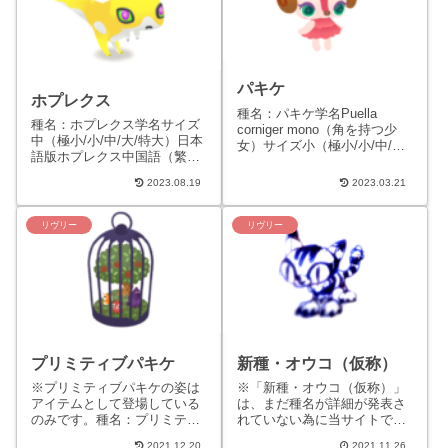
パキケ
ホプレクス
種名：パキケ学名Puella
種名：ホプレクス学名サイズ
corniger mono（角を持つ少
中（極小/小/中/大/特大）日本
女）サイズ小（極小/小/中/大/
語版ホプレクス中国語（繁体
特大）日本語版パキケ中国語
字）版英語版HOPREX恐竜類
（繁体字）版毛咩咩英語版
2023.08.19
2023.03.21
と哺乳類を合わせたようなリ
PAKIK...
ヴリー。跳躍力に優れ...
リヴリー
リヴリー
プリミティブパキケ
新種・オウコ（仮称）
※プリミティブパキケの姿は
※「新種・オウコ（仮称）」
アイテムとして登場している
は、まだ種名が詳細が発表さ
のみです。種名：プリミティ
れていない為に当サイトで呼
ブパキケ英字表記：
んでいる仮の呼び名です。
2021.12.20
2021.11.26