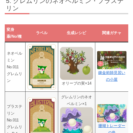
グレムリンのネオベルミン・プラステ
リン
変身
ラベル
生成レシピ
関連ガチャ
薬/No/種
ネオベル
ミン
No.011
錬金術師見習い
グレムリ
の小屋
ン
オリーブの実×14
グレムリンのネオ
ベルミン×1
プラステ
リン
No.011
珊瑚トレーダー
グレムリ
の島