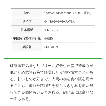
学名
Facinus salier mono
（跳ねる悪戯）
サイズ
小（極小/小/中/大/特大）
日本語版
グレムリン
中国語（繁体字）版
小精怪
英語版
GREMLIN
破茶滅茶気味なリヴリー。好奇心旺盛で警戒心が
低いため危険行為で怪我したり物を壊すことがあ
る。甘いものが好きで、人間の物を食べ腹を痛め
ることも。優れた跳躍力を持ち大きな耳を使い飛
行できる個体もいるとされる。飼い主には従順な
一面もある。