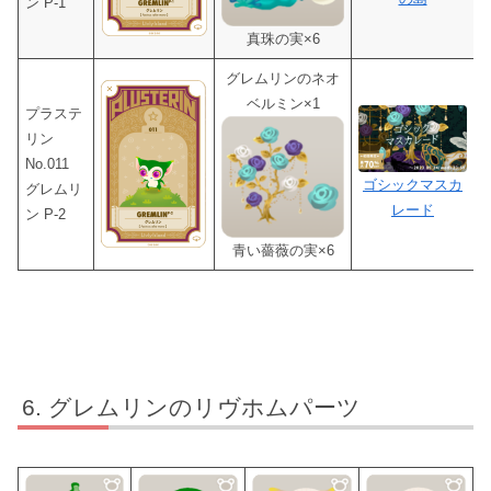
ン P-1
真珠の実×6
グレムリンのネオ
ベルミン×1
プラステ
リン
No.011
ゴシックマスカ
グレムリ
レード
ン P-2
青い薔薇の実×6
グレムリンのリヴホムパーツ