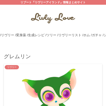
リブート『リヴリーアイランド』情報まとめサイト
/リヴリー
/変身薬
/生成レシピ
/ツリー
/リヴリーリスト
/ホム
/ガチャ
/
グレムリン
リヴリー