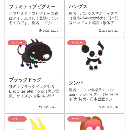
プリミティブピグミー
バングス
※プリミティブピグミーの姿
種名：バングス学名サイズ？
はアイテムとして登場してい
（極小/小/中/大/特大）日本語
るのみです。種名：プリミテ
版バングス中国語（繁体字）
ィブピグミー英字表記：
版英語版BANGTH頭頂のトサ
2021.12.20
2023.07.21
PRIMITIVE-PYGMY学名：
カ状の毛が特徴のリヴリー。
splendor ori...
移動の際は前足を地面...
リヴリー
リヴリー
ブラックドッグ
クンパ
種名：ブラックドッグ学名
種名：クンパ学名Splendor
Electcitas ater mono（黒い電
ater monoサイズ小（極小/小/
気）サイズ小（極小/小/中/大/
中/大/特大）日本語版クンパ
特大）日本語版ブラックドッ
中国語（繁体字）版坤帕英語
グ中国語（繁体字）版黑犬英
2023.04.20
2023.03.16
版KUMPA生態はピグミーの
語版...
系統だ...
リヴリー
リヴリー