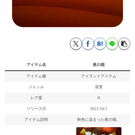
アイテム名
夜の畑
アイテム種
アイランドアイテム
ジャンル
背景
レア度
N
リリース日
2021/10/1
アイテム説明
秋色に染まった夜の畑。