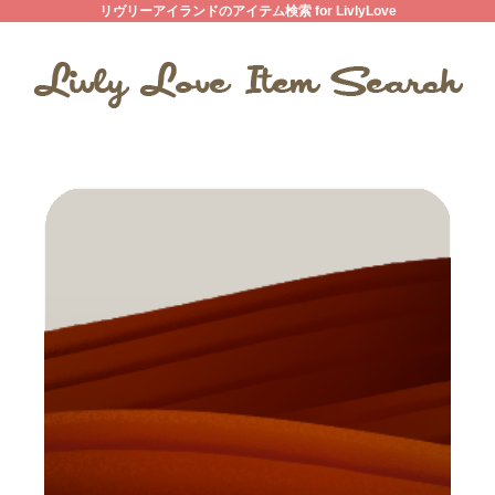
リヴリーアイランドのアイテム検索 for LivlyLove