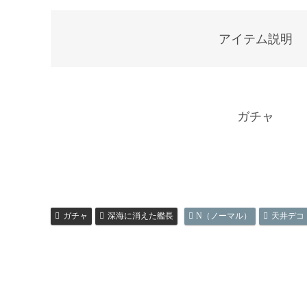
アイテム説明
ガチャ
ガチャ
深海に消えた艦長
N（ノーマル）
天井デコ