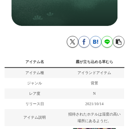
アイテム名
霧が立ち込める草むら
アイテム種
アイランドアイテム
ジャンル
背景
レア度
N
リリース日
2021/10/14
招待されたホテルは湿度の高い
アイテム説明
場所にあるようだ。