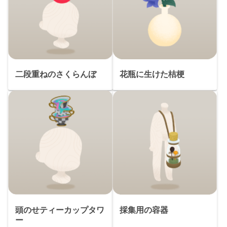
二段重ねのさくらんぼ
花瓶に生けた桔梗
頭のせティーカップタワ
採集用の容器
ー