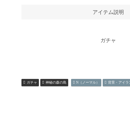
アイテム説明
ガチャ
ガチャ
神秘の森の島
N（ノーマル）
背景・アイラ