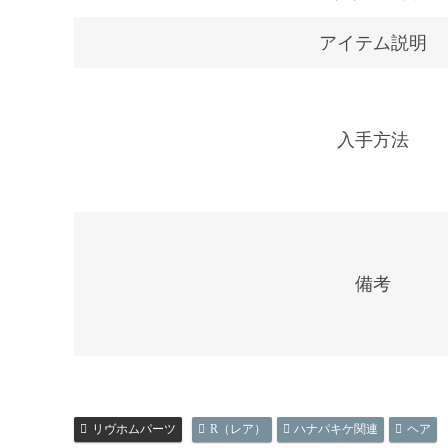
アイテム説明
入手方法
備考
リヴホムパーツ
R（レア）
ハナパキケ関連
ヘア