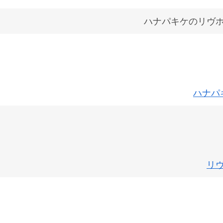
ハナパキケのリヴ
ハナパ
リ