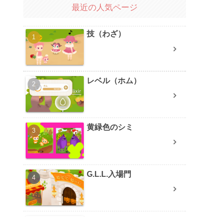
最近の人気ページ
技（わざ）
レベル（ホム）
黄緑色のシミ
G.L.L.入場門