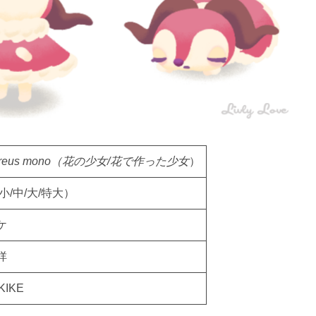
oreus mono
（花の少女/花で作った少女
）
小/中/大/特大）
ケ
咩
KIKE