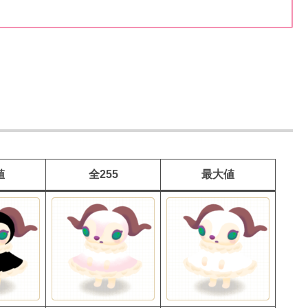
値
全255
最大値