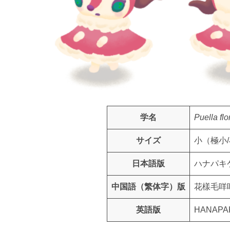
学名
Puella fl
サイズ
小（極小/
日本語版
ハナパキ
中国語（繁体字）版
花樣毛咩
英語版
HANAPA