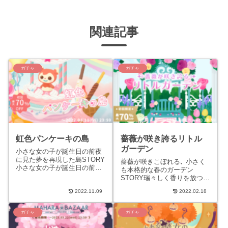
関連記事
ガチャ
ガチャ
虹色パンケーキの島
薔薇が咲き誇るリトル
ガーデン
小さな女の子が誕生日の前夜
に見た夢を再現した島STORY
薔薇が咲きこぼれる､ 小さく
小さな女の子が誕生日の前夜
も本格的な春のガーデン
に見た夢の世界を、錬金術で
STORY瑞々しく香りを放つた
再現した島｡ プリン、アイス
くさんの薔薇が咲きこぼれ
クリーム、ペロペロキャン...
2022.11.09
2022.02.18
る、小さくも本格的な春のガ
ーデン。リヴリーサイズに品
種改...
ガチャ
ガチャ