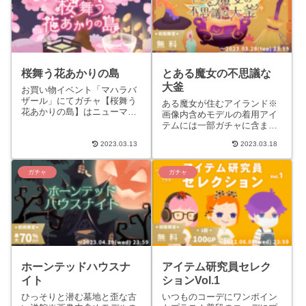
桜舞う花あかりの島
とある魔女の不思議な
大釜
お買い物イベント「マハラバ
ザール」にてガチャ【桜舞う
ある魔女が住むアイランド※
花あかりの島】はニューマハ
画像内含めモデルの着用アイ
ラショップで販売されるガチ
テムには一部ガチャに含まれ
ャとは異なり、お買い物イベ
ないものがあります。STORY
ント「マハラバザール
2023.03.13
2023.03.18
ある魔女が住むアイランド。
（2023...
中央の大釜ではいろいろな
も...
ガチャ
ガチャ
ホーンテッドハウスナ
アイテム研究員セレク
イト
ションVol.1
ひっそりと潜む墓地と歪な古
いつものコーデにワンポイン