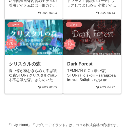
い洋館※画像内含めモデルの
トプラス！普段のコーデにプ
着用アイテムには一部ガチャ
ラスして楽しめる 小物アイテ
に含まれないものがありま
ムをご用意しましたSTORYア
2023.04.04
2022.06.14
す。STORYひんやりとした森
イテム研究員達がこだわって
の奥深くに迷い込んだホムと
作ったアクセサリーガチャ...
リ...
ガチャ
ガチャ
クリスタルの森
Dark Forest
青い蝶が棲むきらめく不思議
ТЕМНИЙ ЛІС（暗い森）
な森STORYクリスタルの生え
STORYЛіс вночі - загадкова
る不思議な森。きらめいた不
істота. Зайдіть туди де
思議な世界は人を寄せ付け
місяць чepвони...
2022.02.05
2022.04.27
ず、かつての探検家たちの道
具は結晶がつき、森の一部に
な...
『Livly Island』『リヴリーアイランド』は、ココネ株式会社の商標です。