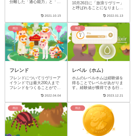
分離した「通心能力」と「ヒ
10月26日に「放浪リヴリー」
トに関する記憶」から生まれ
と呼ばれることになりまし
ました。飼い主がホムと通心
た。（放浪リヴリーについて
し中に入り動くことができま
2021.10.15
2022.01.13
はVer.1.11.0時点での情報とな
す。ホ...
ります）放浪...
用語
用語
フレンド
レベル（ホム）
フレンドについてリヴリーア
ホムのレベルホムは経験値を
イランドでは最大200人まで
得ることでレベルがあがりま
フレンドをつくることができ
す。経験値が獲得できる行動
ます。フレンドになるとでき
水やりをする（/elixir）アルケ
2022.04.04
2023.12.21
ることフレンドリストに登録
ミカルツリーから木の実を収
されるアルケミカルツリーか
穫する（/harve...
ら...
用語
用語