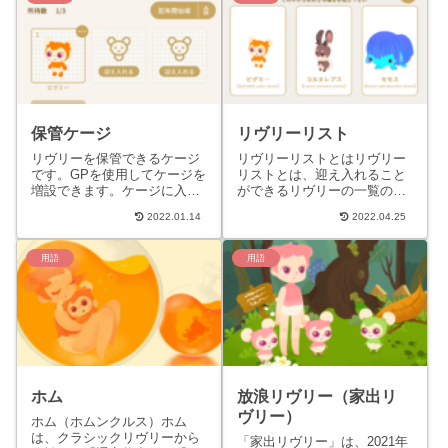
保管ケージ
リヴリーリスト
リヴリーを保管できるケージ
リヴリーリストとはリヴリー
です。GPを使用してケージを
リストとは、迎え入れること
増設できます。ケージに入っ
ができるリヴリーの一覧のこ
ているリヴリーは、毛色や健
とを指します。アプリ内メニ
2022.01.14
2022.04.25
康状態がそのまま保たれま
ューにて保管ケージに空きが
す。休眠時間は、リヴリーが
ある場合［/livly］→→→...
保管...
用語
用語
ホム
放浪リヴリー（家出リ
ヴリー）
ホム（ホムンクルス）ホム
は、クラシックリヴリーから
「家出リヴリー」は、2021年