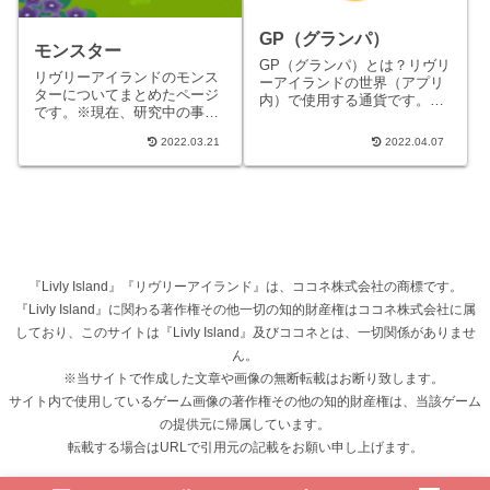
GP（グランパ）
モンスター
GP（グランパ）とは？リヴリ
リヴリーアイランドのモンス
ーアイランドの世界（アプリ
ターについてまとめたページ
内）で使用する通貨です。ラ
です。※現在、研究中の事柄
ボワークなど無償で得られる
であり内容に変更がある可能
ＧＰと課金して得られる有償
2022.03.21
2022.04.07
性があります。モンスターに
分のＧＰがあります。GPを
ついて モンスターは虫（クモ
使...
や...
『Livly Island』『リヴリーアイランド』は、ココネ株式会社の商標です。
『Livly Island』に関わる著作権その他一切の知的財産権はココネ株式会社に属
しており、このサイトは『Livly Island』及びココネとは、一切関係がありませ
ん。
※当サイトで作成した文章や画像の無断転載はお断り致します。
サイト内で使用しているゲーム画像の著作権その他の知的財産権は、当該ゲーム
の提供元に帰属しています。
転載する場合はURLで引用元の記載をお願い申し上げます。