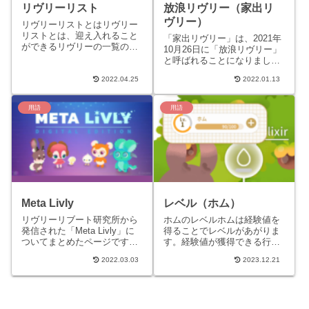
リヴリーリスト
放浪リヴリー（家出リ
ヴリー）
リヴリーリストとはリヴリー
リストとは、迎え入れること
「家出リヴリー」は、2021年
ができるリヴリーの一覧のこ
10月26日に「放浪リヴリー」
とを指します。アプリ内メニ
と呼ばれることになりまし
ューにて保管ケージに空きが
た。（放浪リヴリーについて
ある場合［/livly］→→→...
2022.04.25
2022.01.13
はVer.1.11.0時点での情報とな
ります）放浪...
用語
用語
Meta Livly
レベル（ホム）
リヴリーリブート研究所から
ホムのレベルホムは経験値を
発信された「Meta Livly」に
得ることでレベルがあがりま
ついてまとめたページです。
す。経験値が獲得できる行動
Meta Livly（メタリヴリー）
水やりをする（/elixir）アルケ
2022.03.03
2023.12.21
について「Meta Livly（メ
ミカルツリーから木の実を収
タ...
穫する（/harve...