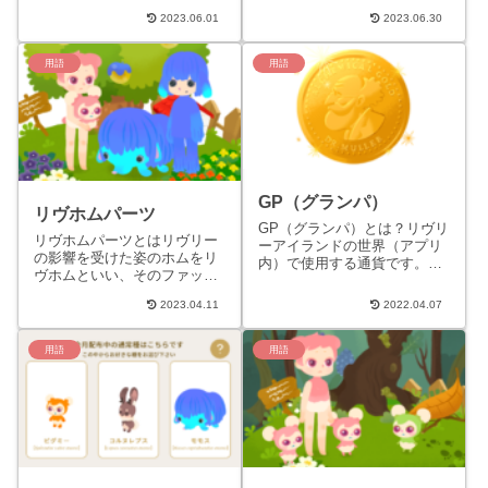
明するページです。※現在、
2022年5月31日に開催された
2023.06.01
2023.06.30
研究中の事柄であり内容に変
「セレクトくじ」という10連
更がある可能性があります。
ガチャイベントで初...
「技...
用語
用語
GP（グランパ）
リヴホムパーツ
GP（グランパ）とは？リヴリ
リヴホムパーツとはリヴリー
ーアイランドの世界（アプリ
の影響を受けた姿のホムをリ
内）で使用する通貨です。ラ
ヴホムといい、そのファッシ
ボワークなど無償で得られる
ョンアイテムがリヴホムパー
ＧＰと課金して得られる有償
2023.04.11
2022.04.07
ツです。 ホムやリヴホムと島
分のＧＰがあります。GPを
ホムについてはコチラのホム
使...
ペ...
用語
用語