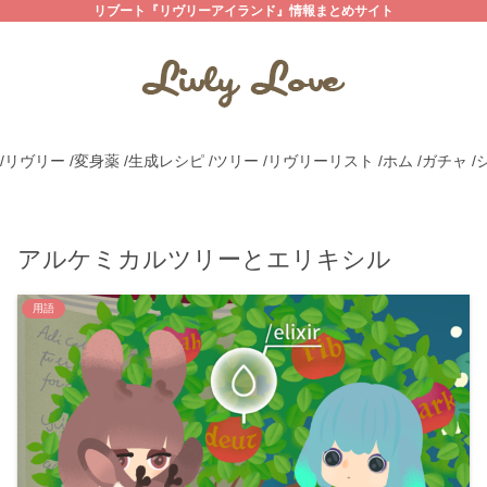
リブート『リヴリーアイランド』情報まとめサイト
/リヴリー
/変身薬
/生成レシピ
/ツリー
/リヴリーリスト
/ホム
/ガチャ
/
アルケミカルツリーとエリキシル
用語