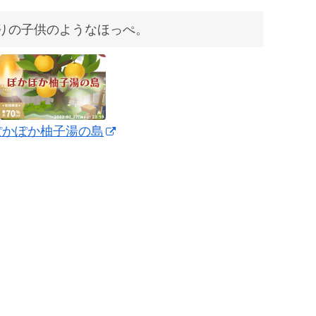
りの子供のようなほっぺ。
ぽかぽか柚子湯の島