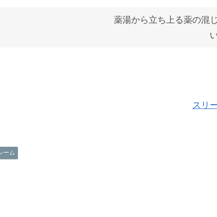
薬湯から立ち上る薬の混
スリ
レーム