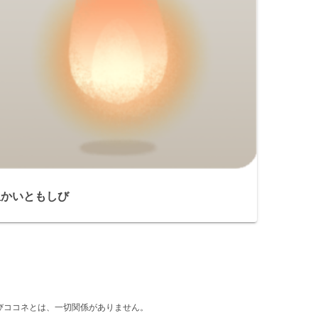
温かいともしび
d』及びココネとは、一切関係がありません。