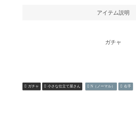
アイテム説明
ガチャ
ガチャ
小さな仕立て屋さん
N（ノーマル）
右手