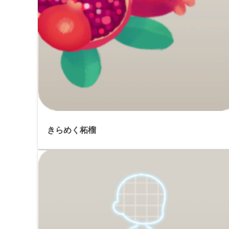
きらめく柘榴